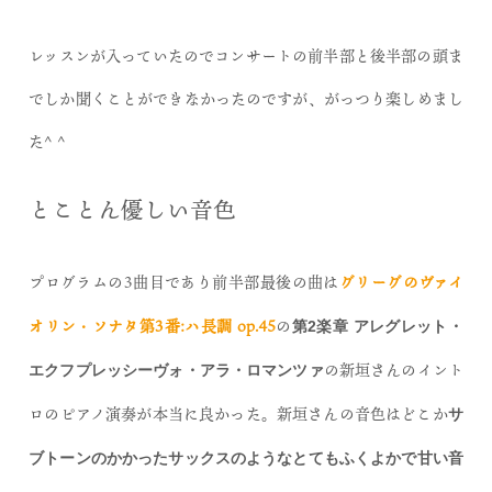
レッスンが入っていたのでコンサートの前半部と後半部の頭ま
でしか聞くことができなかったのですが、がっつり楽しめまし
た^ ^
とことん優しい音色
プログラムの3曲目であり前半部最後の曲は
グリーグのヴァイ
オリン・ソナタ第3番:ハ長調 op.45
の
第2楽章 アレグレット・
の新垣さんのイント
エクフプレッシーヴォ・アラ・ロマンツァ
ロのピアノ演奏が本当に良かった。新垣さんの音色はどこか
サ
ブトーンのかかったサックスのようなとてもふくよかで甘い音