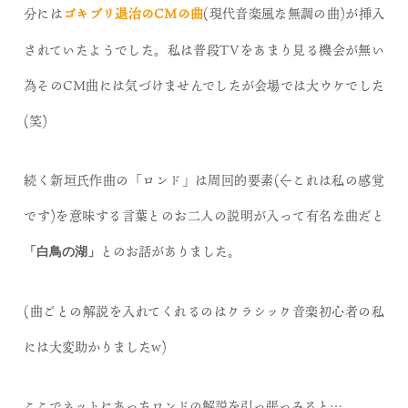
分には
ゴキブリ退治のCMの曲
(現代音楽風な無調の曲)が挿入
されていたようでした。私は普段TVをあまり見る機会が無い
為そのCM曲には気づけませんでしたが会場では大ウケでした
(笑)
続く新垣氏作曲の「ロンド」は周回的要素(←これは私の感覚
です)を意味する言葉とのお二人の説明が入って有名な曲だと
とのお話がありました。
「白鳥の湖」
(曲ごとの解説を入れてくれるのはクラシック音楽初心者の私
には大変助かりましたw)
ここでネットにあったロンドの解説を引っ張っみると…