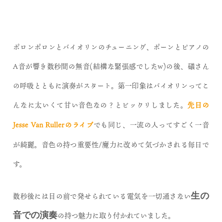
ポロンポロンとバイオリンのチューニング、ポーンとピアノの
A音が響き数秒間の無音(結構な緊張感でしたw)の後、礒さん
の呼吸とともに演奏がスタート。第一印象は
バイオリンってこ
んなに太いくて甘い音色なの？とビックリしました。
先日の
Jesse Van Rullerのライブ
でも同じ、一流の人ってすごく一音
が綺麗。音色の持つ重要性/魔力に改めて気づかされる毎日で
す。
数秒後には目の前で発せられている電気を一切通さない
生の
音での演奏
の持つ魅力に取り付かれていました。