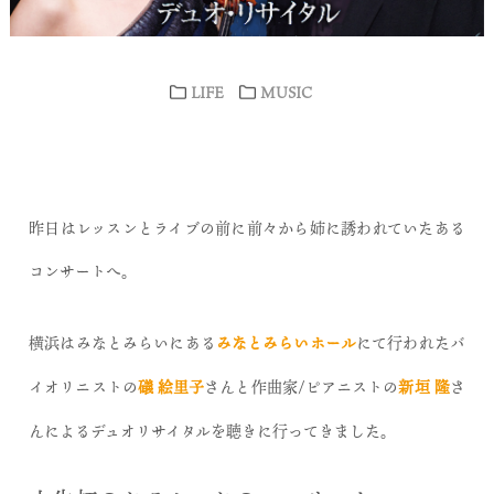
LIFE
MUSIC
昨日はレッスンとライブの前に前々から姉に誘われていたある
コンサートへ。
横浜はみなとみらいにある
みなとみらいホール
にて行われたバ
イオリニストの
礒 絵里子
さんと作曲家/ピアニストの
新垣 隆
さ
んによるデュオリサイタルを聴きに行ってきました。