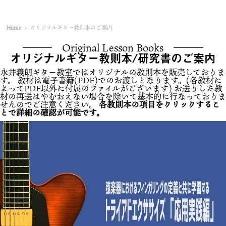
Home
>
オリジナルギター教則本のご案内
Original Lesson Books
オリジナルギター教則本/研究書のご案内
永井義朗ギター教室ではオリジナルの教則本を販売しておりま
す。 教材は電子書籍(PDF)でのお渡しとなります。(各教材に
よってPDF以外に付属のファイルがございます) お送りした教
材の再送はやむおえない場合を除いて基本的に行なっておりま
せんのでご注意ください。
各教則本の項目をクリックするこ
とで詳細の確認が可能です。