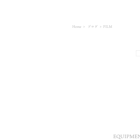
Home
>
ブログ
>
FILM
EQUIPME