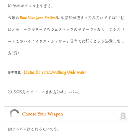
Kaiyoteがカッコよすぎる。
今年の
Blue Note Jazz Festival
にも参加が決まったみたいですね^ ^私
はメセニーのギターでもジェフベックのギターでもなく、グラスパ
ーとこのハイエイタス・カイヨーテ目当てに行くことを決意しまし
た(笑)
Hiatus Kaiyote/Breathing Underwater
参考音源 :
2015年5月にリリースされた2ndアルバム。
Choose Your Weapon
1stアルバムはこれみたいです。