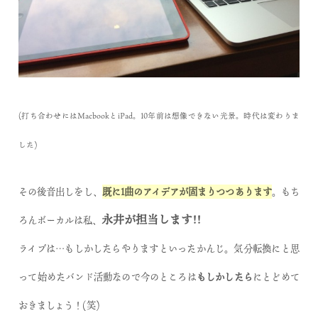
(打ち合わせにはMacbookとiPad。10年前は想像できない光景。時代は変わりま
した)
その後音出しをし、
既に1曲のアイデアが固まりつつあります
。もち
永井が担当します!!
ろんボーカルは私、
ライブは…もしかしたらやりますといったかんじ。気分転換にと思
って始めたバンド活動なので今のところは
もしかしたら
にとどめて
おきましょう！(笑)