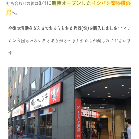
8/1に
新装オープンした
イシバシ楽器横浜
打ち合わせの後は
店
へ。
今後の活動を支えるであろうとある兵器(笑)を購入しました
^ ^イナ
ミン今回もいろいろとありがと〜♪これからが楽しみでございま
す。