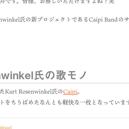
井です。皆様、お察しいただけますよね？笑
senwinkel氏の新プロジェクトであるCaipi Ba
enwinkel氏の歌モノ
rt Rosenwinkel氏の
Caipi
。
トをちりばめたなんとも軽快な一枚となっていま
ition)