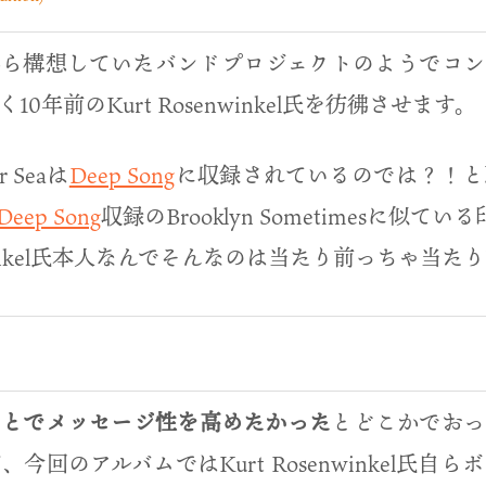
から構想していたバンドプロジェクトのようでコ
0年前のKurt Rosenwinkel氏を彷彿させます。
r Seaは
Deep Song
に収録されているのでは？！と
Deep Song
収録のBrooklyn Sometimesに似て
enwinkel氏本人なんでそんなのは当たり前っちゃ当た
ことでメッセージ性を高めたかった
とどこかでおっ
今回のアルバムではKurt Rosenwinkel氏自