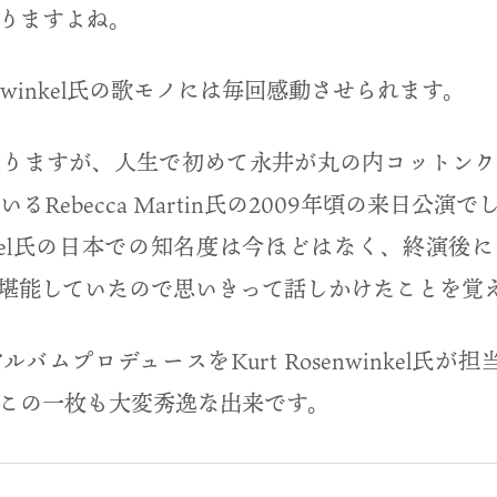
りますよね。
senwinkel氏の歌モノには毎回感動させられます。
遡りますが、人生で初めて永井が丸の内コットンク
el氏率いるRebecca Martin氏の2009年頃の来日公演
winkel氏の日本での知名度は今ほどはなく、終演後にはKur
堪能していたので思いきって話しかけたことを覚え
n氏のアルバムプロデュースをKurt Rosenwinkel
この一枚も大変秀逸な出来です。