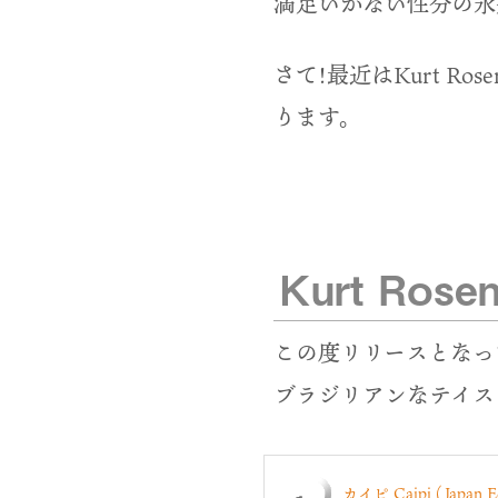
満足いかない性分の永
さて!最近はKurt Ro
ります。
Kurt Ros
この度リリースとなったKu
ブラジリアンなテイス
カイピ Caipi (Japan Ed