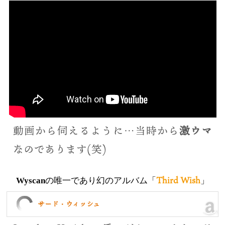
動画から伺えるように…当時から
激ウマ
なのであります(笑)
Third Wish
Wyscan
の唯一であり幻のアルバム「
」
サード・ウィッシュ