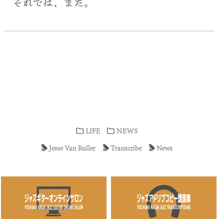
それでは、また。
LIFE
NEWS
Jesse Van Ruller
Transcribe
News