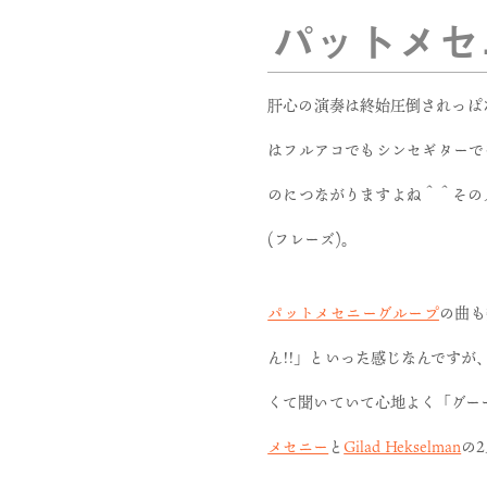
パットメセ
肝心の演奏は終始圧倒されっぱ
はフルアコでもシンセギターで
のにつながりますよね＾＾その
(フレーズ)。
パットメセニーグループ
の曲も
ん!!」といった感じなんです
くて聞いていて心地よく「グー
メセニー
と
Gilad Hekselman
の