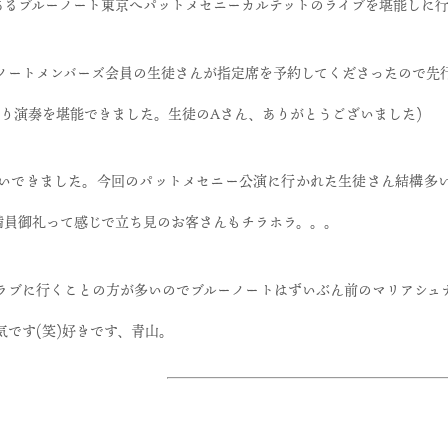
青山にあるブルーノート東京へパットメセニーカルテットのライブを堪能しに
ノートメンバーズ会員の生徒さんが指定席を予約してくださったので先
たり演奏を堪能できました。生徒のAさん、ありがとうございました)
いできました。今回のパットメセニー公演に行かれた生徒さん結構多
も満員御礼って感じで立ち見のお客さんもチラホラ。。。
ラブに行くことの方が多いのでブルーノートはずいぶん前のマリアシュ
です(笑)好きです、青山。