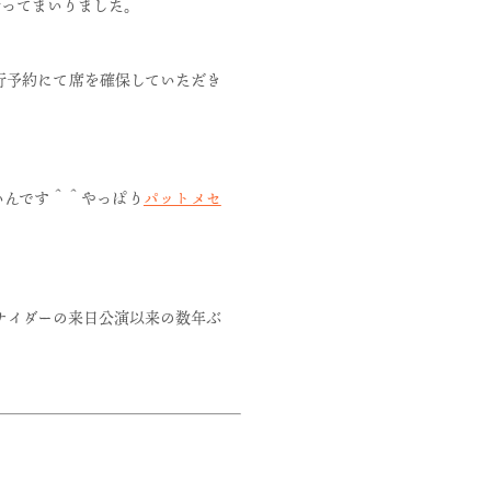
行ってまいりました。
行予約にて席を確保していただき
いんです＾＾やっぱり
パットメセ
ナイダーの来日公演以来の数年ぶ