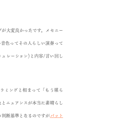
ブが大変良かったです。メセニー
い音色ってその人らしい演奏って
ュレーション)と内容/言い回し
ドラミングと相まって「もう堪ら
色とニュアンスが本当に素晴らし
の判断基準となるのですが
パット