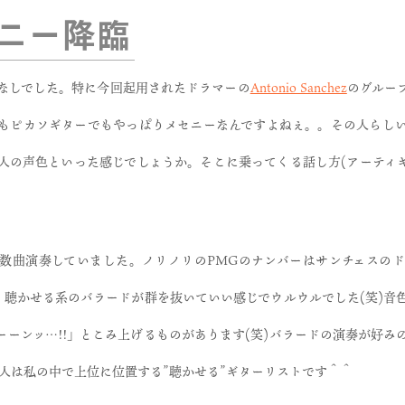
ニー降臨
なしでした。特に今回起用されたドラマーの
Antonio Sanchez
のグルー
もピカソギターでもやっぱりメセニーなんですよねぇ。。その人らし
人の声色といった感じでしょうか。そこに乗ってくる話し方(アーティキ
数曲演奏していました。ノリノリのPMGのナンバーはサンチェスの
が、聴かせる系のバラードが群を抜いていい感じでウルウルでした(笑)音
ーーンッ…!!」とこみ上げるものがあります(笑)バラードの演奏が好み
2人は私の中で上位に位置する”聴かせる”ギターリストです＾＾