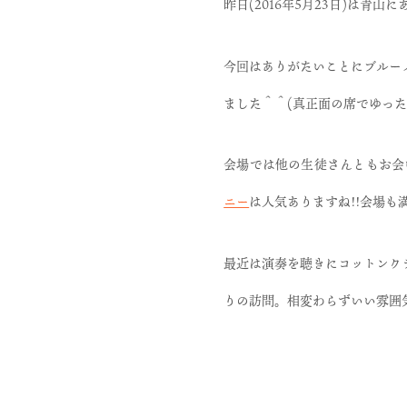
昨日(2016年5月23日)は
今回はありがたいことにブルー
ました＾＾(真正面の席でゆっ
会場では他の生徒さんともお会
ニー
は人気ありますね!!会場
最近は演奏を聴きにコットンク
りの訪問。相変わらずいい雰囲気