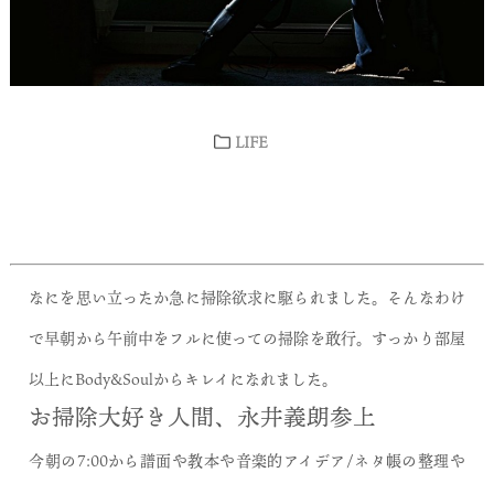
LIFE
なにを思い立ったか急に掃除欲求に駆られました。そんなわけ
で早朝から午前中をフルに使っての掃除を敢行。すっかり部屋
以上にBody&Soulからキレイになれました。
お掃除大好き人間、永井義朗参上
今朝の7:00から譜面や教本や音楽的アイデア/ネタ帳の整理や