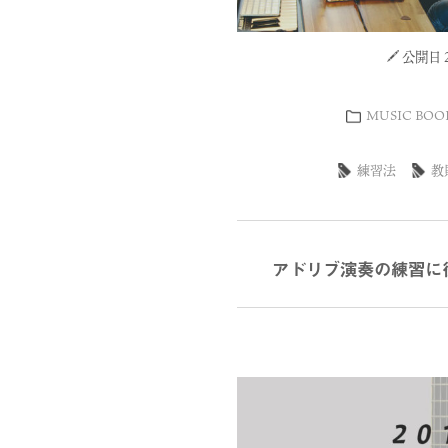
公開日 20
MUSIC BOO
練習法
教
アドリブ演奏の練習に