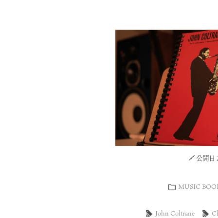
公開日 20
MUSIC BOO
John Coltrane
Ch