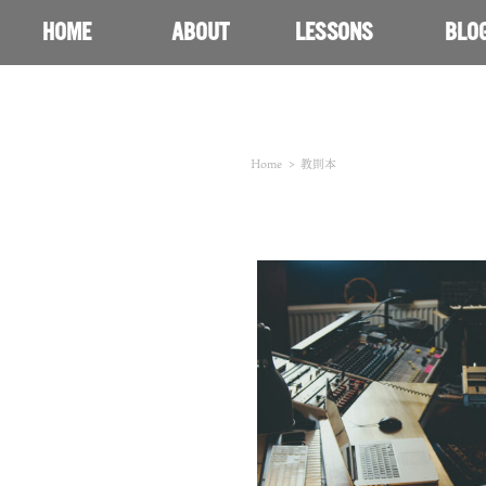
HOME
ABOUT
LESSONS
BLO
Home
>
教則本