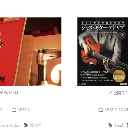
19/10/14
公開日 20
K
MUSIC
MUSIC BOO
arlie Parker
教則本
Triad