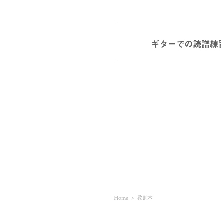
ギターでの読譜練
Home
>
教則本