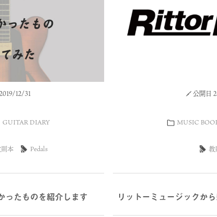
019/12/31
公開日 20
GUITAR DIARY
MUSIC BOO
教則本
Pedals
教
かったものを紹介します
リットーミュージックから