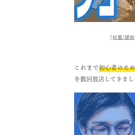
[枯葉/譜
これまで
初心者のた
を数回放送してきまし