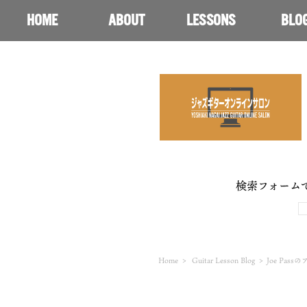
HOME
ABOUT
LESSONS
BLO
検索フォーム
Home
>
Guitar Lesson Blog
>
Joe Pa