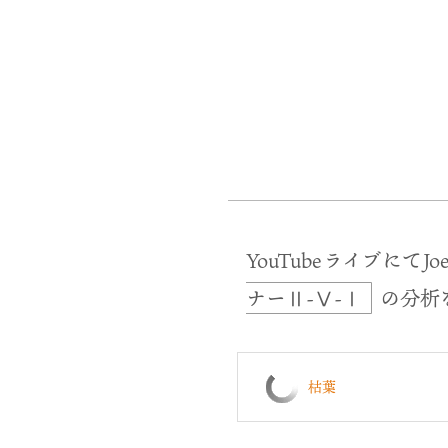
YouTubeライブにて
ナーⅡ-Ⅴ-Ⅰ
の分析
枯葉