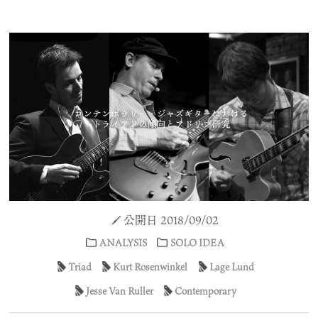
公開日 2018/09/02
ANALYSIS
SOLO IDEA
Triad
Kurt Rosenwinkel
Lage Lund
Jesse Van Ruller
Contemporary