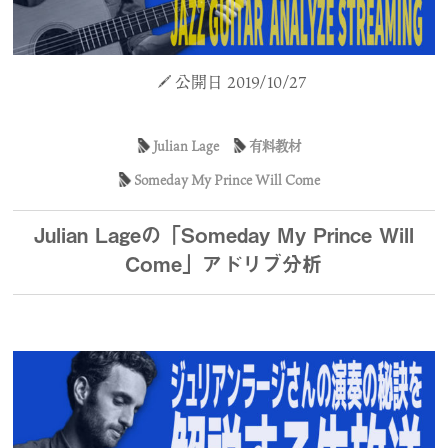
公開日 2019/10/27
Julian Lage
有料教材
Someday My Prince Will Come
Julian Lageの「Someday My Prince Will
Come」アドリブ分析