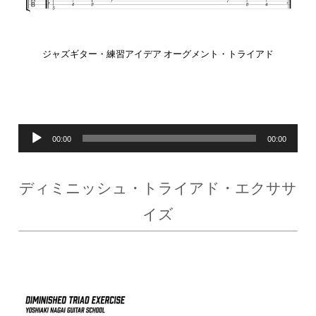
ジャズギター・練習アイデア オーグメント・トライアド
音
00:00
00:00
声
ディミニッシュ・トライアド・エクササ
プ
イズ
レ
ー
ヤ
ー