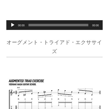
音
00:00
00:00
声
オーグメント・トライアド・エクササイ
プ
ズ
レ
ー
ヤ
ー