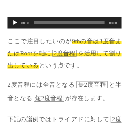
音
00:00
00:00
声
ここで注目したいのが
9thの音は3度音ま
プ
たはRootを軸に
2度音程
を活用して割り
レ
ー
出している
という点です。
ヤ
2度音程には全音となる
長2度音程
と半
ー
音となる
短2度音程
が存在します。
下記の譜例ではトライアドに対して
2度