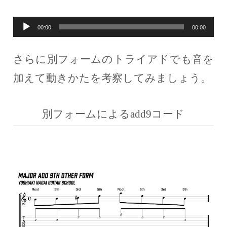
音
00:00
00:00
声
さらに別フォームのトライアドでも音を
プ
加えて動きかたを考察してみましょう。
レ
ー
別フォームによるadd9コード
ヤ
ー