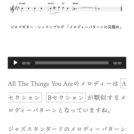
ジャズギター・レッスンブログ 「メロディーパターンの見極め」
音
00:00
00:00
声
All The Things You Areのメロディーは
A
プ
レ
セクション
Bセクション
が類似するメ
ー
ロディーパターンとなっていますね。
ヤ
ー
ジャズスタンダードのメロディーパターン