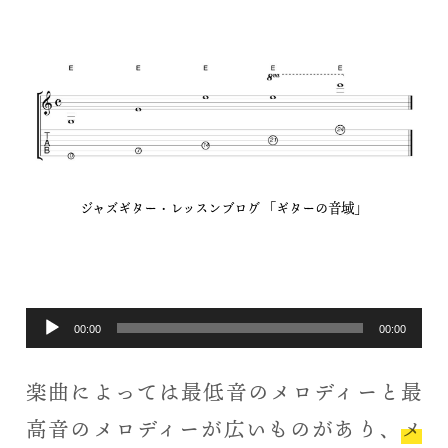
ジャズギター・レッスンブログ 「ギターの音域」
音
00:00
00:00
声
楽曲によっては最低音のメロディーと最
プ
高音のメロディーが広いものがあり、
メ
レ