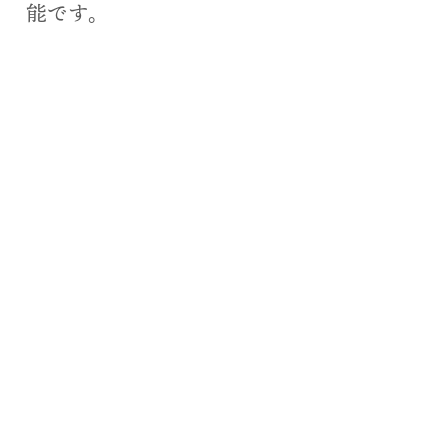
能です。
ー
ヤ
ー