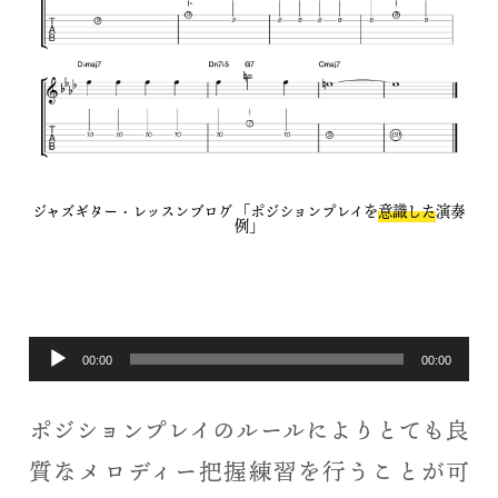
ジャズギター・レッスンブログ 「ポジションプレイを
意識した
演奏
例」
音
00:00
00:00
声
ポジションプレイのルールによりとても良
プ
質なメロディー把握練習を行うことが可
レ