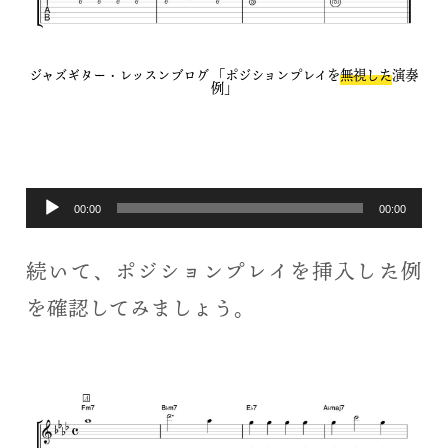
ジャズギター・レッスンブログ 「ポジションプレイを
無視した
演奏
例」
音
00:00
00:00
声
続いて、ポジションプレイを挿入した例
プ
を確認してみましょう。
レ
ー
ヤ
ー