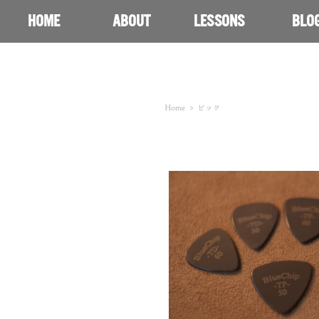
HOME
ABOUT
LESSONS
BLO
Home
>
ピック