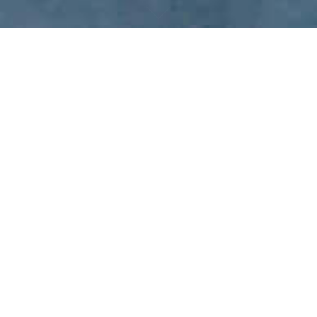
Home
>
News
>
Lesson
BLOG
2025.01.07.Tue