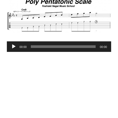
音
00:00
00:00
声
プ
レ
ー
ヤ
ー