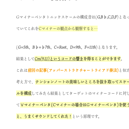
Gマイナーペンタトニックスケールの構成音は(
G,B♭,C,D,F
)とな
ていてこれを
Cマイナーの観点から観察すると…
(
G=5th、B♭=♭7th、C=Root、D=9th、F=11th
)となります。
結果として
Cm(9,11)というコードの響き
を得ることができます
。
これは
前回の記事(
アッパーストラクチャートライアド奏法
)
と似
考え方で、
テンションノートの美味しいところを抜き取ってスケ
ルを構成
してみたら結果としてターゲットのマイナーコードに対
て
Ⅴマイナーペンタ(Cマイナーの場合はGマイナーペンタ)を使
と、うまくサウンドしてくれた！
という原理です。