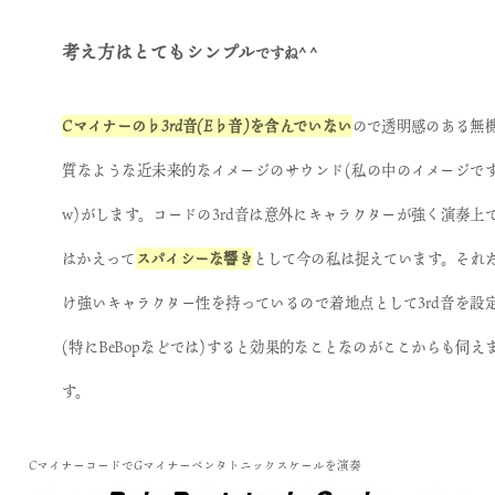
考え方はとてもシンプル
ですね^
^
Cマイナーの♭3rd音(E♭音)を含んでいない
ので透明感のある無
質なような近未来的なイメージのサウンド(私の中のイメージで
w)がします。コードの3rd音は意外にキャラクターが強く演奏上
はかえって
スパイシーな響き
として今の私は捉えています。それ
け強いキャラクター性を持っているので着地点として3rd音を設
(特にBeBopなどでは)すると効果的なことなのがここからも伺え
す。
CマイナーコードでGマイナーペンタトニックスケールを演奏