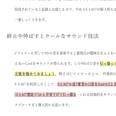
形成されていると私個人は感じるので、やはりE♭M7が個人的に
一番しっくりきます。
終止や伸ばすとクールなサウンド技法
Cマイナーに対して9thの音を演奏すると着地点が曖昧ななんとも
えないCoolなサウンドが得られます。この9thのD音を
引っ張っ
主張を強めてみましょう
。例えばCマイナーの上で、代理的
E♭M7を利用したとして…
E♭M7の長7度音のD音をRootのE♭
(E♭M7想定で)から半音下げて引っ張る
…これは効果的なサウン
アプローチだと個人的には思います。