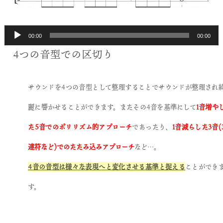
00:00
00:00
4つの音型での区切り
サウンドを4つの音型として整理することでサウンドが整理され
麗に響かせることができます。またその4音を基準にして
1音増や
た5音でのポリリズム的アプローチ
であったり、
1音減らした3音(
連符など)でのたたみ込みアプローチ
など…。
4音の音型は様々な表現へと変化させる基準と捉える
ことができ
す。