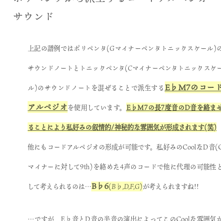
サウンド
上記の譜例ではポリペンタ(
Gマイナーペンタトニックスケール
)
サウンドノートとトニックペンタ(
Cマイナーペンタトニックスケ
E♭M7のコー
ル
)のサウンドノートを混ぜることで派生する
アルペジオ
を使用しています。
E♭M7の長7度音のD音を絡ま
ることにより私好みの叙情的/神秘的な雰囲気が形成されます(笑)
他にもコードアルペジオの形成が可能です。私好みのCoolなD音(
マイナーに対して9th)を絡めた4声のコードで他に代理の可能性
B♭6
して考えられるのは…
(
B♭,D,F,G
)
が考えられますね!!
…ですが、E♭音とD音の半音の演出によってこのCoolな雰囲気