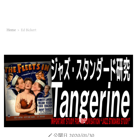
Home
>
Ed Bickert
公開日 2020/01/30