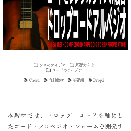
ソロのアイデア
基礎力向上
コードのアイデア
Chord
有料教材
基礎練
Drop2
本教材では、ドロップ・コードを軸にし
たコード・アルペジオ・フォームを開発す