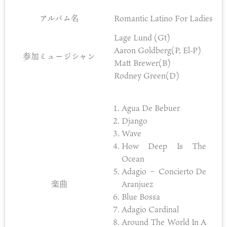
アルバム名
Romantic Latino For Ladies
Lage Lund (Gt)
Aaron Goldberg(P, El-P)
参加ミュージシャン
Matt Brewer(B)
Rodney Green(D)
Agua De Bebuer
Django
Wave
How Deep Is The
Ocean
Adagio – Concierto De
楽曲
Aranjuez
Blue Bossa
Adagio Cardinal
Around The World In A