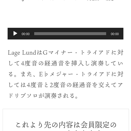
音
00:00
00:00
声
Lage LundはGマイナー・トライアドに対
プ
して4度音の経過音を挿入し演奏してい
レ
る。また、E♭メジャー・トライアドに対
ー
しては4度音と2度音の経過音を交えてア
ヤ
ドリブソロが演奏される。
ー
これより先の内容は会員限定の