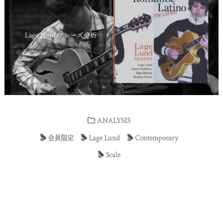
ANALYSIS
会員限定
Lage Lund
Contemporary
Scale