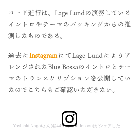
コード進行は、Lage Lundの演奏している
イントロやテーマのバッキングからの推
測したものである。
過去に
Instagram
にてLage Lundによりア
レンジされたBlue Bossaのイントロとテー
マのトランスクリプションを公開してい
たのでこちらもご確認いただきたい。
Yoshiaki Nagaiさん(@446_guitar_lesson)がシェアした投稿
–
2