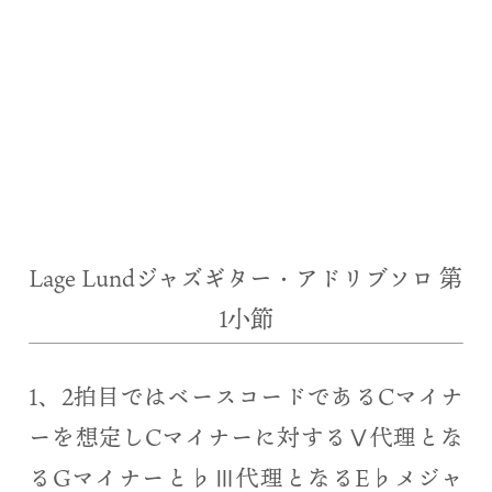
Lage Lundジャズギター・アドリブソロ 第
1小節
1、2拍目ではベースコードであるCマイナ
ーを想定しCマイナーに対するⅤ代理とな
るGマイナーと♭Ⅲ代理となるE♭メジャ