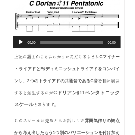
00:00
00:00
音
上記の譜面からもおわかりいただけるように
Cマイナー
声
プ
トライアドとF♯ディミニッシュトライアドをコンバイ
レ
し、
を軸に展開
ン
2つのトライアドの共通音であるC音
ー
すると派生するのが
Cドリアン♯11ペンタトニック
ヤ
ー
となります。
スケール
このスケールに先ほどもお話しした
雰囲気作りの観点
から考え出したもう1つ別のバリエーションを付け加え