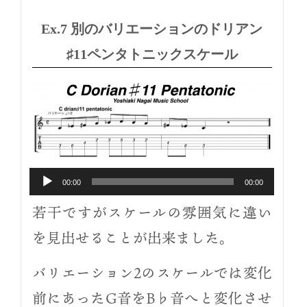
音
声
Ex.7 別のバリエーションのドリアン
プ
♯11ペンタトニックスケール
レ
ー
ヤ
ー
00:00
00:00
若干ですがスケールの雰囲気に違い
を見出せることが出来ました。
バリエーション2のスケールでは変化
前にあったG音をB♭音へと変化させ