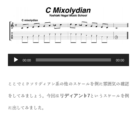
音
00:00
00:00
声
プ
ここでミクソリディアン系の他のスケールを例に雰囲気の確認
レ
をしてみましょう。今回は
というスケールを例
リディアン♭7
ー
に出してみました。
ヤ
ー