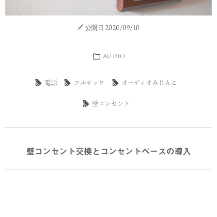
公開日 2020/09/10
AUDIO
電源
フルテック
オーディオみじんこ
壁コンセント
壁コンセント交換とコンセントベースの導入